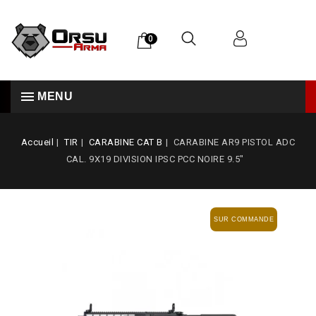
0
MENU
Accueil
TIR
CARABINE CAT B
CARABINE AR9 PISTOL ADC
CAL. 9X19 DIVISION IPSC PCC NOIRE 9.5"
SUR COMMANDE