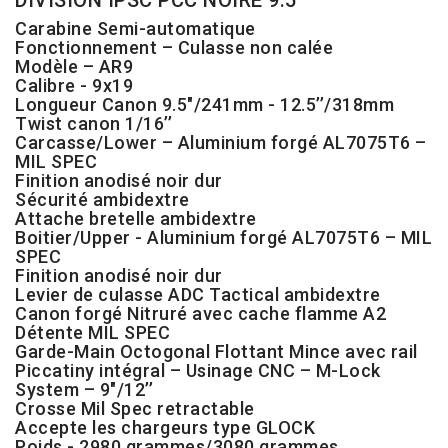
DIVISION IPSC PCC NOIRE 9.5"
Carabine Semi-automatique
Fonctionnement – Culasse non calée
Modèle – AR9
Calibre - 9x19
Longueur Canon 9.5"/241mm - 12.5’’/318mm
Twist canon 1/16’’
Carcasse/Lower – Aluminium forgé AL7075T6 –
MIL SPEC
Finition anodisé noir dur
Sécurité ambidextre
Attache bretelle ambidextre
Boitier/Upper - Aluminium forgé AL7075T6 – MIL
SPEC
Finition anodisé noir dur
Levier de culasse ADC Tactical ambidextre
Canon forgé Nitruré avec cache flamme A2
Détente MIL SPEC
Garde-Main Octogonal Flottant Mince avec rail
Piccatiny intégral – Usinage CNC – M-Lock
System – 9"/12’’
Crosse Mil Spec retractable
Accepte les chargeurs type GLOCK
Poids - 2980 grammes/3080 grammes