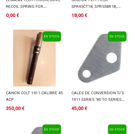
RECOIL SPRING FOR
SPR45CT18, SPR55BR18,
1911/2011 13 LBS
SPR75CZ18 - LPA
0,00 €
18,00 €
EN STOCK
EN STOCK
CANON COLT 1911 CALIBRE 45
CALES DE CONVERSION TJ'S
ACP
1911 SERIES '80 TO SERIES
'70™ REMPLISSEUR...
350,00 €
45,00 €
EN STOCK
EN STOCK