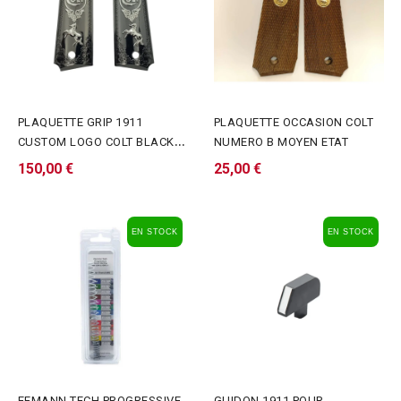
PLAQUETTE GRIP 1911
PLAQUETTE OCCASION COLT
CUSTOM LOGO COLT BLACK
NUMERO B MOYEN ETAT
SILVER
150,00 €
25,00 €
EN STOCK
EN STOCK
EEMANN TECH PROGRESSIVE
GUIDON 1911 POUR