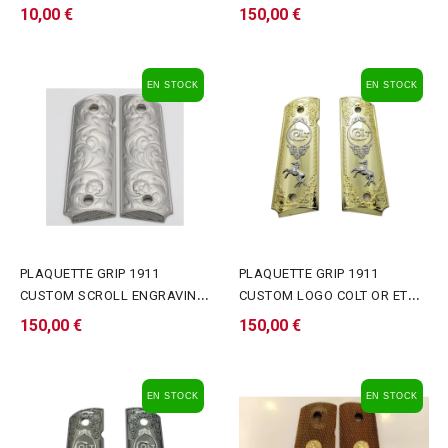
1911/2011 12 LBS
OR BRILLANT
10,00 €
150,00 €
EN STOCK
EN STOCK
PLAQUETTE GRIP 1911
PLAQUETTE GRIP 1911
CUSTOM SCROLL ENGRAVING
CUSTOM LOGO COLT OR ET
NICKEL MAT
NICKEL
150,00 €
150,00 €
EN STOCK
EN STOCK