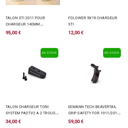
TALON STI 2011 POUR
FOLOWER 9X19 CHARGEUR
CHARGEUR 140MM
STI
OCCASION TBE X2
95,00 €
12,00 €
EN STOCK
EN STOCK
TALON CHARGEUR TONI
EEMANN TECH BEAVERTAIL
SYSTEM PADTV2 A 2 TROUS
GRIP SAFETY FOR 1911/2011
POUR 1911 ET CLONES
BLACK
34,00 €
59,00 €