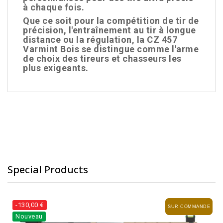
à chaque fois.
Que ce soit pour la compétition de tir de
précision, l'entraînement au tir à longue
distance ou la régulation, la CZ 457
Varmint Bois se distingue comme l'arme
de choix des tireurs et chasseurs les
plus exigeants.
Special Products
-130,00 €
SUR COMMANDE
SUR COMMANDE
Nouveau