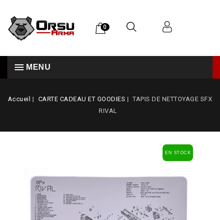
0
MENU
Accueil
CARTE CADEAU ET GOODIES
TAPIS DE NETTOYAGE SFX
RIVAL
EN STOCK