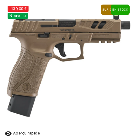
-130,00 €
SUR COMMANDE
EN STOCK
Nouveau

Aperçu rapide